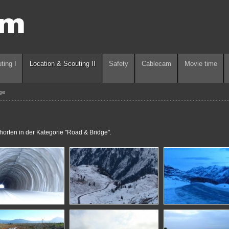
ting I
Location & Scouting II
Safety
Cablecam
Movie time
ge
horten in der Kategorie "Road & Bridge".